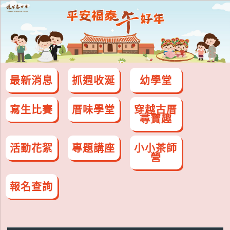
最新消息
抓週收涎
幼學堂
寫生比賽
厝味學堂
穿越古厝
尋寶趣
活動花絮
專題講座
小小茶師
營
報名查詢