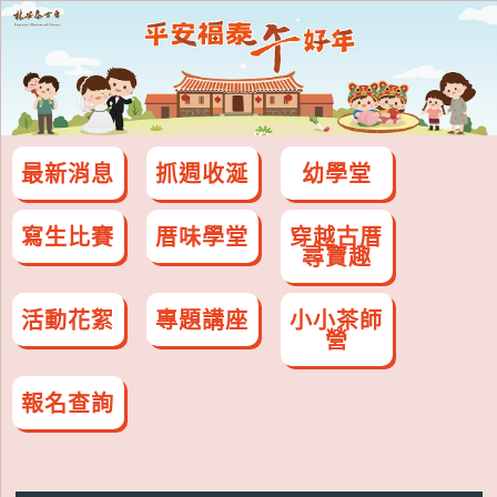
最新消息
抓週收涎
幼學堂
寫生比賽
厝味學堂
穿越古厝
尋寶趣
活動花絮
專題講座
小小茶師
營
報名查詢